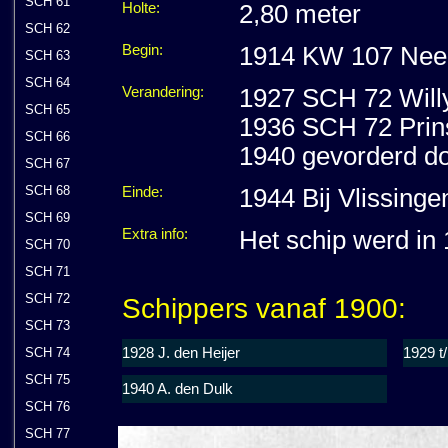
SCH 61
Holte:
2,80 meter
SCH 62
Begin:
1914 KW 107 Neer
SCH 63
SCH 64
Verandering:
1927 SCH 72 Willy 
SCH 65
1936 SCH 72 Prins 
SCH 66
1940 gevorderd d
SCH 67
SCH 68
Einde:
1944 Bij Vlissing
SCH 69
Extra info:
Het schip werd in
SCH 70
SCH 71
SCH 72
Schippers vanaf 1900:
SCH 73
1928 J. den Heijer
1929 t
SCH 74
SCH 75
1940 A. den Dulk
SCH 76
SCH 77