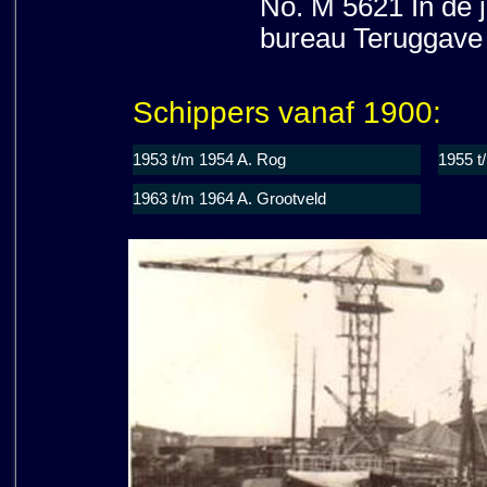
No. M 5621 In de j
bureau Teruggave V
Schippers vanaf 1900:
1953 t/m 1954 A. Rog
1955 t
1963 t/m 1964 A. Grootveld