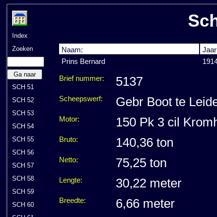
Sch
Index
Zoeken
Naam:
Jaar
Prins Bernard
191
Ga naar
Brief nummer:
5137
SCH 51
Scheepswerf:
Gebr Boot te Leid
SCH 52
SCH 53
Motor:
150 Pk 3 cil Krom
SCH 54
SCH 55
Bruto:
140,36 ton
SCH 56
Netto:
75,25 ton
SCH 57
SCH 58
Lengte:
30,22 meter
SCH 59
Breedte:
6,66 meter
SCH 60