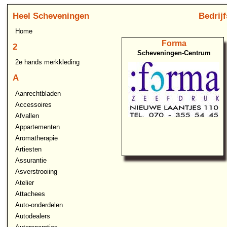
Heel Scheveningen
Bedrij
Home
Forma
2
Scheveningen-Centrum
2e hands merkkleding
A
Aanrechtbladen
Accessoires
Afvallen
Appartementen
Aromatherapie
Artiesten
Assurantie
Asverstrooiing
Atelier
Attachees
Auto-onderdelen
Autodealers