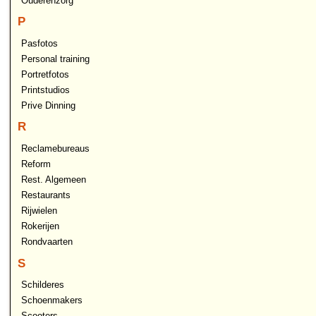
Ouderenzorg
P
Pasfotos
Personal training
Portretfotos
Printstudios
Prive Dinning
R
Reclamebureaus
Reform
Rest. Algemeen
Restaurants
Rijwielen
Rokerijen
Rondvaarten
S
Schilderes
Schoenmakers
Scooters