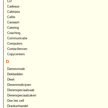
CD
Cadeaus
Cafetaria
Cafés
Carwash
Catering
Coaching
Communicatie
Computers
Contactlenzen
Copycenters
D
Damesmode
Dekbedden
Dieet
Dierenmedicijnen
Dierenspeciaalzaak
Dierenspeciaalzaken
Doe het zelf
Drankenhandel