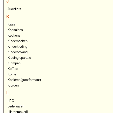
J
Juweliers
K
Kaas
Kapsalons
Keukens
Kinderboeken
Kinderkleding
Kinderopvang
Kledingreparatie
Klompen
Koffers
Koffie
Kopiëren(grootformaat)
Kruiden
L
LPG
Lederwaren
Lijstenmakerij