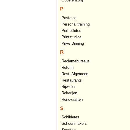
Ouderenzorg
P
Pasfotos
Personal training
Portretfotos
Printstudios
Prive Dinning
R
Reclamebureaus
Reform
Rest. Algemeen
Restaurants
Rijwielen
Rokerijen
Rondvaarten
S
Schilderes
Schoenmakers
Scooters