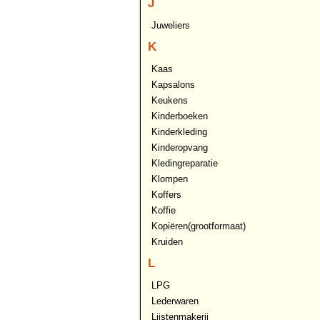
J
Juweliers
K
Kaas
Kapsalons
Keukens
Kinderboeken
Kinderkleding
Kinderopvang
Kledingreparatie
Klompen
Koffers
Koffie
Kopiëren(grootformaat)
Kruiden
L
LPG
Lederwaren
Lijstenmakerij