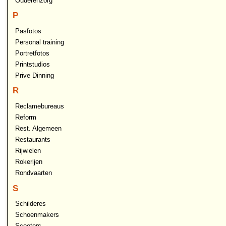
Ouderenzorg
P
Pasfotos
Personal training
Portretfotos
Printstudios
Prive Dinning
R
Reclamebureaus
Reform
Rest. Algemeen
Restaurants
Rijwielen
Rokerijen
Rondvaarten
S
Schilderes
Schoenmakers
Scooters