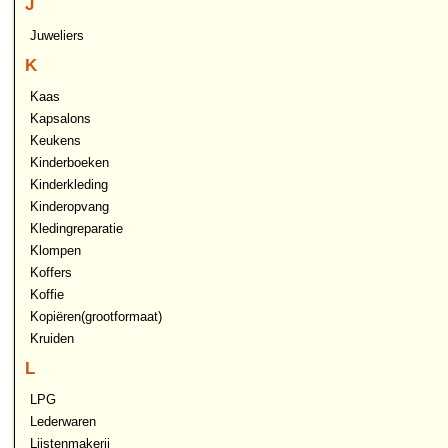
J
Juweliers
K
Kaas
Kapsalons
Keukens
Kinderboeken
Kinderkleding
Kinderopvang
Kledingreparatie
Klompen
Koffers
Koffie
Kopiëren(grootformaat)
Kruiden
L
LPG
Lederwaren
Lijstenmakerij