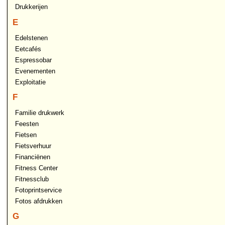
Drukkerijen
E
Edelstenen
Eetcafés
Espressobar
Evenementen
Exploitatie
F
Familie drukwerk
Feesten
Fietsen
Fietsverhuur
Financiënen
Fitness Center
Fitnessclub
Fotoprintservice
Fotos afdrukken
G