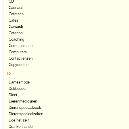
CD
Cadeaus
Cafetaria
Cafés
Carwash
Catering
Coaching
Communicatie
Computers
Contactlenzen
Copycenters
D
Damesmode
Dekbedden
Dieet
Dierenmedicijnen
Dierenspeciaalzaak
Dierenspeciaalzaken
Doe het zelf
Drankenhandel