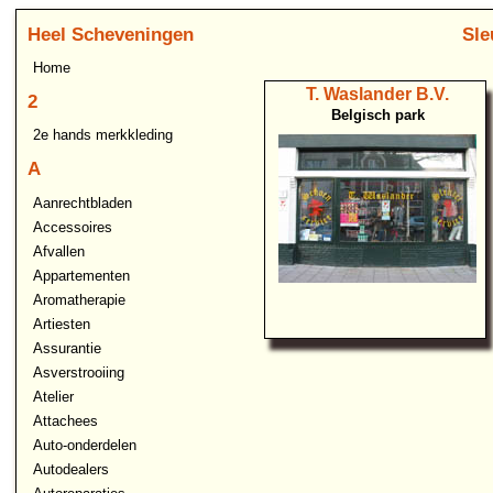
Heel Scheveningen
Sle
Home
T. Waslander B.V.
2
Belgisch park
2e hands merkkleding
A
Aanrechtbladen
Accessoires
Afvallen
Appartementen
Aromatherapie
Artiesten
Assurantie
Asverstrooiing
Atelier
Attachees
Auto-onderdelen
Autodealers