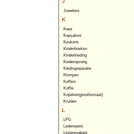
J
Juweliers
K
Kaas
Kapsalons
Keukens
Kinderboeken
Kinderkleding
Kinderopvang
Kledingreparatie
Klompen
Koffers
Koffie
Kopiëren(grootformaat)
Kruiden
L
LPG
Lederwaren
Lijstenmakerij