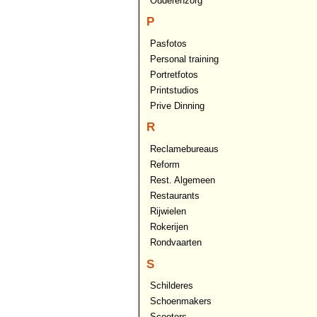
Ouderenzorg
P
Pasfotos
Personal training
Portretfotos
Printstudios
Prive Dinning
R
Reclamebureaus
Reform
Rest. Algemeen
Restaurants
Rijwielen
Rokerijen
Rondvaarten
S
Schilderes
Schoenmakers
Scooters