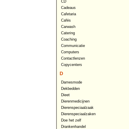
CD
Cadeaus
Cafetaria
Cafés
Carwash
Catering
Coaching
Communicatie
Computers
Contactlenzen
Copycenters
D
Damesmode
Dekbedden
Dieet
Dierenmedicijnen
Dierenspeciaalzaak
Dierenspeciaalzaken
Doe het zelf
Drankenhandel