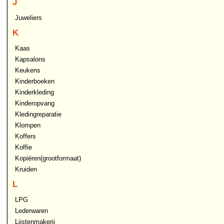
J
Juweliers
K
Kaas
Kapsalons
Keukens
Kinderboeken
Kinderkleding
Kinderopvang
Kledingreparatie
Klompen
Koffers
Koffie
Kopiëren(grootformaat)
Kruiden
L
LPG
Lederwaren
Lijstenmakerij