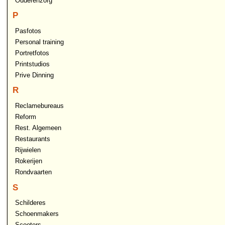
Ouderenzorg
P
Pasfotos
Personal training
Portretfotos
Printstudios
Prive Dinning
R
Reclamebureaus
Reform
Rest. Algemeen
Restaurants
Rijwielen
Rokerijen
Rondvaarten
S
Schilderes
Schoenmakers
Scooters