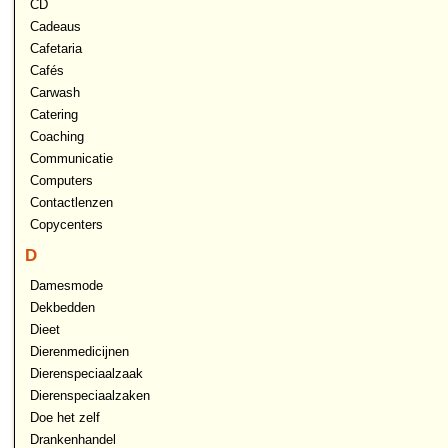
CD
Cadeaus
Cafetaria
Cafés
Carwash
Catering
Coaching
Communicatie
Computers
Contactlenzen
Copycenters
D
Damesmode
Dekbedden
Dieet
Dierenmedicijnen
Dierenspeciaalzaak
Dierenspeciaalzaken
Doe het zelf
Drankenhandel