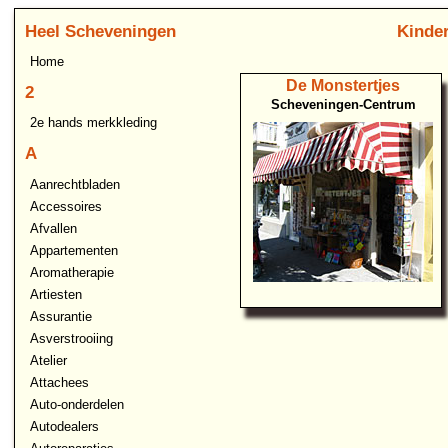
Heel Scheveningen
Kinder
Home
De Monstertjes
2
Scheveningen-Centrum
2e hands merkkleding
A
Aanrechtbladen
Accessoires
Afvallen
Appartementen
Aromatherapie
Artiesten
Assurantie
Asverstrooiing
Atelier
Attachees
Auto-onderdelen
Autodealers