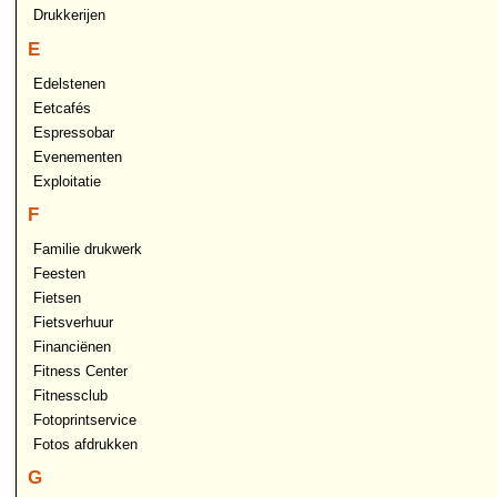
Drukkerijen
E
Edelstenen
Eetcafés
Espressobar
Evenementen
Exploitatie
F
Familie drukwerk
Feesten
Fietsen
Fietsverhuur
Financiënen
Fitness Center
Fitnessclub
Fotoprintservice
Fotos afdrukken
G