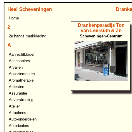
Heel Scheveningen
Dranke
Home
Drankenparadijs Ton
2
van Leersum & Zn
Scheveningen-Centrum
2e hands merkkleding
A
Aanrechtbladen
Accessoires
Afvallen
Appartementen
Aromatherapie
Artiesten
Assurantie
Asverstrooiing
Atelier
Attachees
Auto-onderdelen
Autodealers