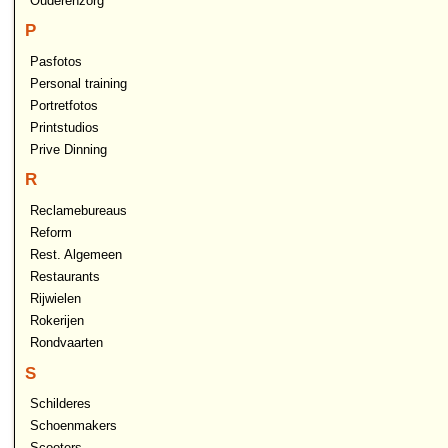
Ouderenzorg
P
Pasfotos
Personal training
Portretfotos
Printstudios
Prive Dinning
R
Reclamebureaus
Reform
Rest. Algemeen
Restaurants
Rijwielen
Rokerijen
Rondvaarten
S
Schilderes
Schoenmakers
Scooters