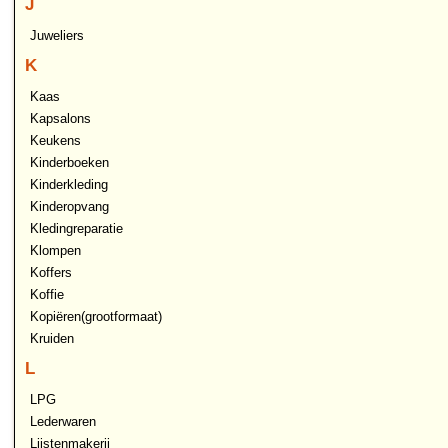
J
Juweliers
K
Kaas
Kapsalons
Keukens
Kinderboeken
Kinderkleding
Kinderopvang
Kledingreparatie
Klompen
Koffers
Koffie
Kopiëren(grootformaat)
Kruiden
L
LPG
Lederwaren
Lijstenmakerij