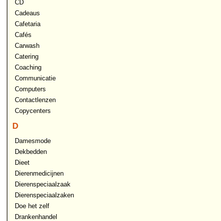
CD
Cadeaus
Cafetaria
Cafés
Carwash
Catering
Coaching
Communicatie
Computers
Contactlenzen
Copycenters
D
Damesmode
Dekbedden
Dieet
Dierenmedicijnen
Dierenspeciaalzaak
Dierenspeciaalzaken
Doe het zelf
Drankenhandel