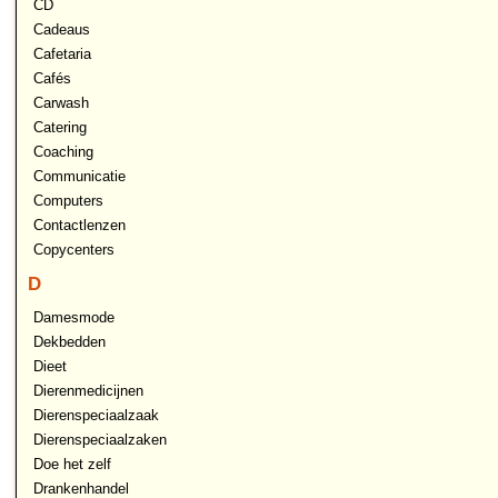
CD
Cadeaus
Cafetaria
Cafés
Carwash
Catering
Coaching
Communicatie
Computers
Contactlenzen
Copycenters
D
Damesmode
Dekbedden
Dieet
Dierenmedicijnen
Dierenspeciaalzaak
Dierenspeciaalzaken
Doe het zelf
Drankenhandel