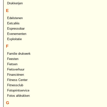
Drukkerijen
E
Edelstenen
Eetcafés
Espressobar
Evenementen
Exploitatie
F
Familie drukwerk
Feesten
Fietsen
Fietsverhuur
Financiënen
Fitness Center
Fitnessclub
Fotoprintservice
Fotos afdrukken
G