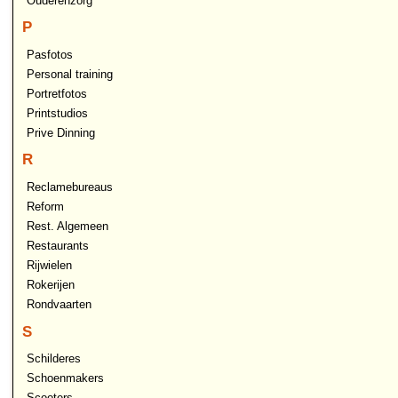
Ouderenzorg
P
Pasfotos
Personal training
Portretfotos
Printstudios
Prive Dinning
R
Reclamebureaus
Reform
Rest. Algemeen
Restaurants
Rijwielen
Rokerijen
Rondvaarten
S
Schilderes
Schoenmakers
Scooters