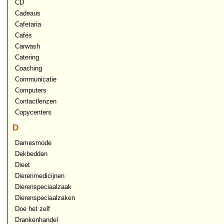
CD
Cadeaus
Cafetaria
Cafés
Carwash
Catering
Coaching
Communicatie
Computers
Contactlenzen
Copycenters
D
Damesmode
Dekbedden
Dieet
Dierenmedicijnen
Dierenspeciaalzaak
Dierenspeciaalzaken
Doe het zelf
Drankenhandel