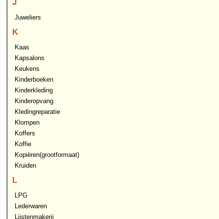
J
Juweliers
K
Kaas
Kapsalons
Keukens
Kinderboeken
Kinderkleding
Kinderopvang
Kledingreparatie
Klompen
Koffers
Koffie
Kopiëren(grootformaat)
Kruiden
L
LPG
Lederwaren
Lijstenmakerij