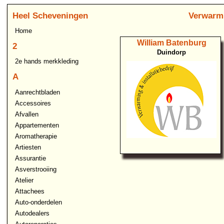
Heel Scheveningen
Verwarmi
Home
William Batenburg
2
Duindorp
2e hands merkkleding
A
Aanrechtbladen
Accessoires
Afvallen
Appartementen
Aromatherapie
Artiesten
Assurantie
Asverstrooiing
Atelier
Attachees
Auto-onderdelen
Autodealers