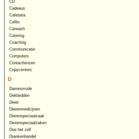
CD
Cadeaus
Cafetaria
Cafés
Carwash
Catering
Coaching
Communicatie
Computers
Contactlenzen
Copycenters
D
Damesmode
Dekbedden
Dieet
Dierenmedicijnen
Dierenspeciaalzaak
Dierenspeciaalzaken
Doe het zelf
Drankenhandel