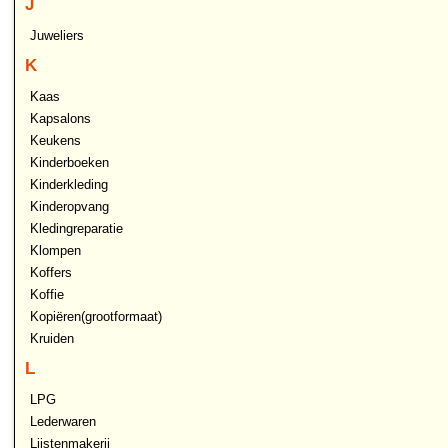
J
Juweliers
K
Kaas
Kapsalons
Keukens
Kinderboeken
Kinderkleding
Kinderopvang
Kledingreparatie
Klompen
Koffers
Koffie
Kopiëren(grootformaat)
Kruiden
L
LPG
Lederwaren
Lijstenmakerij