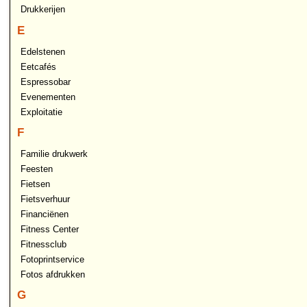
Drukkerijen
E
Edelstenen
Eetcafés
Espressobar
Evenementen
Exploitatie
F
Familie drukwerk
Feesten
Fietsen
Fietsverhuur
Financiënen
Fitness Center
Fitnessclub
Fotoprintservice
Fotos afdrukken
G