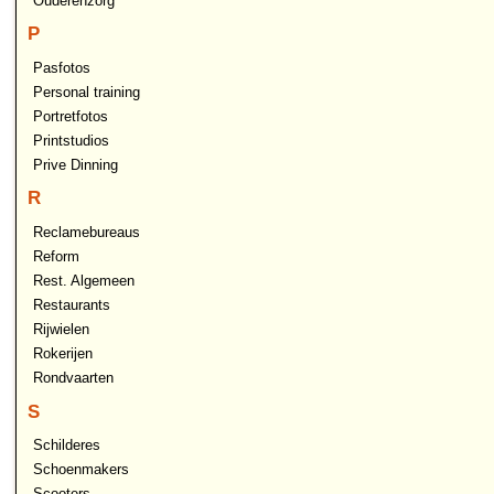
Ouderenzorg
P
Pasfotos
Personal training
Portretfotos
Printstudios
Prive Dinning
R
Reclamebureaus
Reform
Rest. Algemeen
Restaurants
Rijwielen
Rokerijen
Rondvaarten
S
Schilderes
Schoenmakers
Scooters