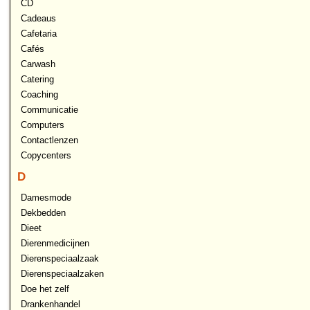
CD
Cadeaus
Cafetaria
Cafés
Carwash
Catering
Coaching
Communicatie
Computers
Contactlenzen
Copycenters
D
Damesmode
Dekbedden
Dieet
Dierenmedicijnen
Dierenspeciaalzaak
Dierenspeciaalzaken
Doe het zelf
Drankenhandel