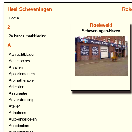
Heel Scheveningen
Roke
Home
Roeleveld
2
Scheveningen-Haven
2e hands merkkleding
A
Aanrechtbladen
Accessoires
Afvallen
Appartementen
Aromatherapie
Artiesten
Assurantie
Asverstrooiing
Atelier
Attachees
Auto-onderdelen
Autodealers