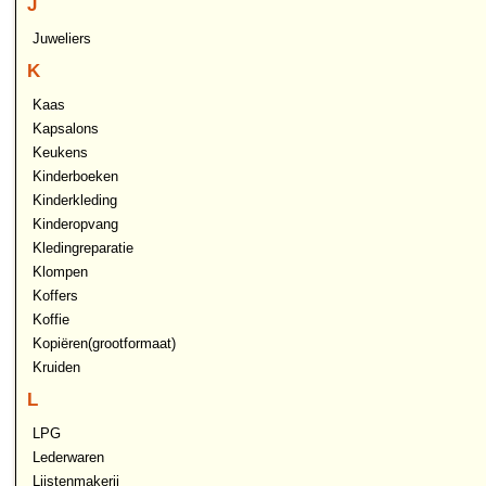
J
Juweliers
K
Kaas
Kapsalons
Keukens
Kinderboeken
Kinderkleding
Kinderopvang
Kledingreparatie
Klompen
Koffers
Koffie
Kopiëren(grootformaat)
Kruiden
L
LPG
Lederwaren
Lijstenmakerij