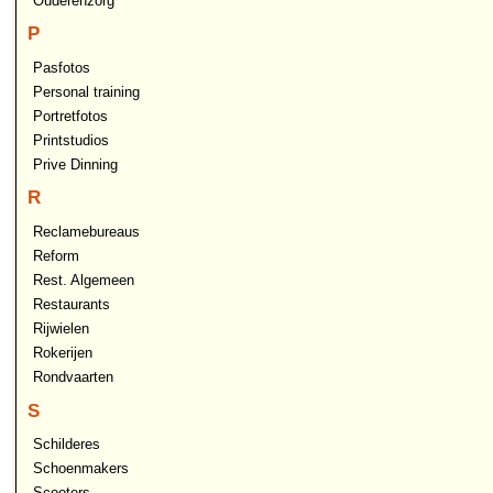
Ouderenzorg
P
Pasfotos
Personal training
Portretfotos
Printstudios
Prive Dinning
R
Reclamebureaus
Reform
Rest. Algemeen
Restaurants
Rijwielen
Rokerijen
Rondvaarten
S
Schilderes
Schoenmakers
Scooters