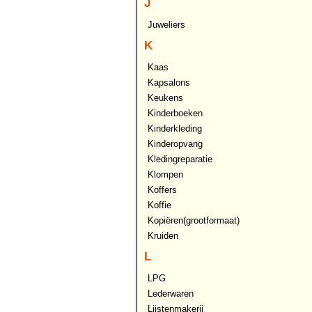
J
Juweliers
K
Kaas
Kapsalons
Keukens
Kinderboeken
Kinderkleding
Kinderopvang
Kledingreparatie
Klompen
Koffers
Koffie
Kopiëren(grootformaat)
Kruiden
L
LPG
Lederwaren
Lijstenmakerij