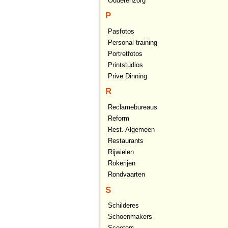
Ouderenzorg
P
Pasfotos
Personal training
Portretfotos
Printstudios
Prive Dinning
R
Reclamebureaus
Reform
Rest. Algemeen
Restaurants
Rijwielen
Rokerijen
Rondvaarten
S
Schilderes
Schoenmakers
Scooters