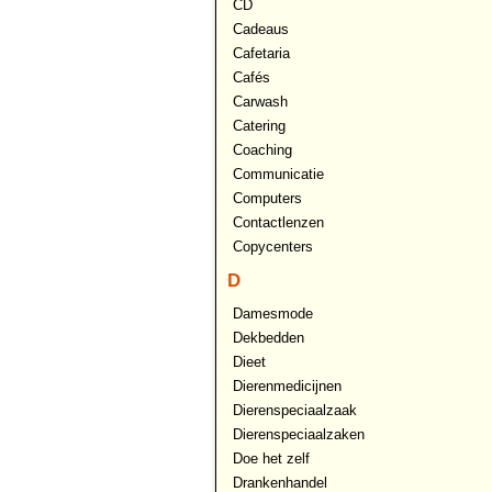
CD
Cadeaus
Cafetaria
Cafés
Carwash
Catering
Coaching
Communicatie
Computers
Contactlenzen
Copycenters
D
Damesmode
Dekbedden
Dieet
Dierenmedicijnen
Dierenspeciaalzaak
Dierenspeciaalzaken
Doe het zelf
Drankenhandel