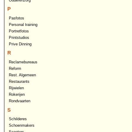
Ouderenzorg
P
Pasfotos
Personal training
Portretfotos
Printstudios
Prive Dinning
R
Reclamebureaus
Reform
Rest. Algemeen
Restaurants
Rijwielen
Rokerijen
Rondvaarten
S
Schilderes
Schoenmakers
Scooters