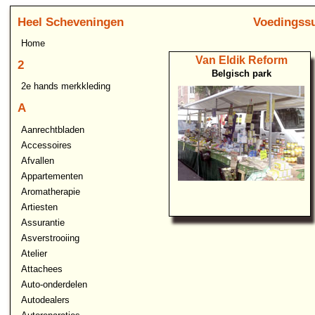
Heel Scheveningen
Voedingss
Home
Van Eldik Reform
2
Belgisch park
2e hands merkkleding
A
Aanrechtbladen
Accessoires
Afvallen
Appartementen
Aromatherapie
Artiesten
Assurantie
Asverstrooiing
Atelier
Attachees
Auto-onderdelen
Autodealers