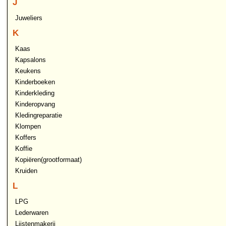
J
Juweliers
K
Kaas
Kapsalons
Keukens
Kinderboeken
Kinderkleding
Kinderopvang
Kledingreparatie
Klompen
Koffers
Koffie
Kopiëren(grootformaat)
Kruiden
L
LPG
Lederwaren
Lijstenmakerij