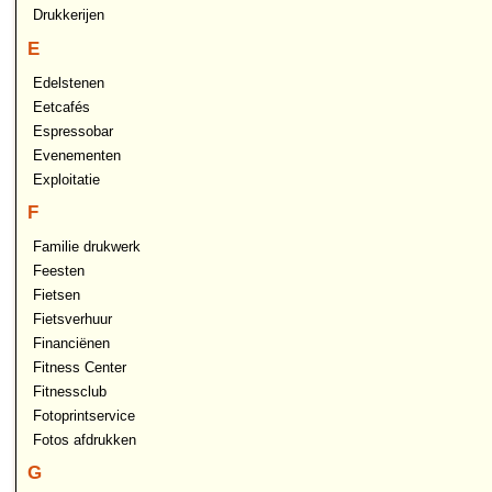
Drukkerijen
E
Edelstenen
Eetcafés
Espressobar
Evenementen
Exploitatie
F
Familie drukwerk
Feesten
Fietsen
Fietsverhuur
Financiënen
Fitness Center
Fitnessclub
Fotoprintservice
Fotos afdrukken
G