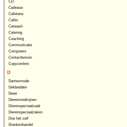
CD
Cadeaus
Cafetaria
Cafés
Carwash
Catering
Coaching
Communicatie
Computers
Contactlenzen
Copycenters
D
Damesmode
Dekbedden
Dieet
Dierenmedicijnen
Dierenspeciaalzaak
Dierenspeciaalzaken
Doe het zelf
Drankenhandel