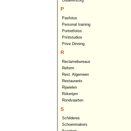
Ouderenzorg
P
Pasfotos
Personal training
Portretfotos
Printstudios
Prive Dinning
R
Reclamebureaus
Reform
Rest. Algemeen
Restaurants
Rijwielen
Rokerijen
Rondvaarten
S
Schilderes
Schoenmakers
Scooters