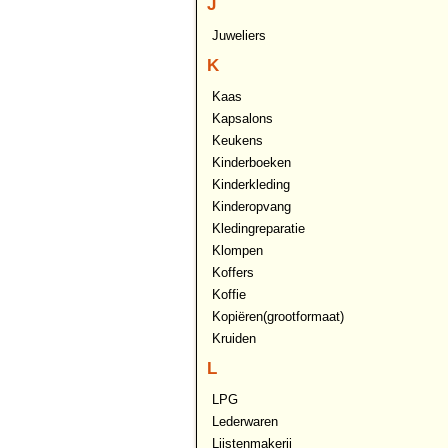
J
Juweliers
K
Kaas
Kapsalons
Keukens
Kinderboeken
Kinderkleding
Kinderopvang
Kledingreparatie
Klompen
Koffers
Koffie
Kopiëren(grootformaat)
Kruiden
L
LPG
Lederwaren
Lijstenmakerij