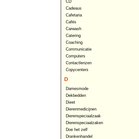
CD
Cadeaus
Cafetaria
Cafés
Carwash
Catering
Coaching
Communicatie
Computers
Contactlenzen
Copycenters
D
Damesmode
Dekbedden
Dieet
Dierenmedicijnen
Dierenspeciaalzaak
Dierenspeciaalzaken
Doe het zelf
Drankenhandel