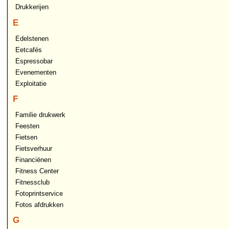
Drukkerijen
E
Edelstenen
Eetcafés
Espressobar
Evenementen
Exploitatie
F
Familie drukwerk
Feesten
Fietsen
Fietsverhuur
Financiënen
Fitness Center
Fitnessclub
Fotoprintservice
Fotos afdrukken
G