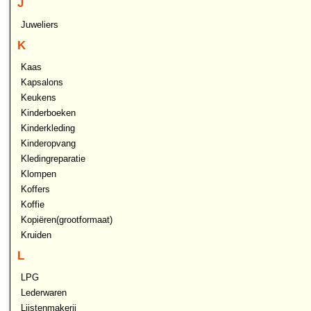
J
Juweliers
K
Kaas
Kapsalons
Keukens
Kinderboeken
Kinderkleding
Kinderopvang
Kledingreparatie
Klompen
Koffers
Koffie
Kopiëren(grootformaat)
Kruiden
L
LPG
Lederwaren
Lijstenmakerij