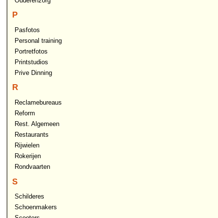
Ouderenzorg
P
Pasfotos
Personal training
Portretfotos
Printstudios
Prive Dinning
R
Reclamebureaus
Reform
Rest. Algemeen
Restaurants
Rijwielen
Rokerijen
Rondvaarten
S
Schilderes
Schoenmakers
Scooters