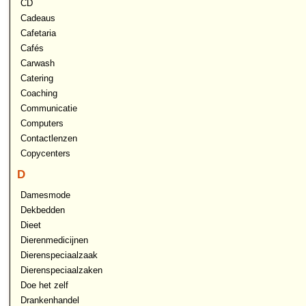
CD
Cadeaus
Cafetaria
Cafés
Carwash
Catering
Coaching
Communicatie
Computers
Contactlenzen
Copycenters
D
Damesmode
Dekbedden
Dieet
Dierenmedicijnen
Dierenspeciaalzaak
Dierenspeciaalzaken
Doe het zelf
Drankenhandel